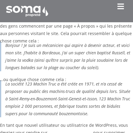
Ceci est une page d’exemple. C’est différent d’un article de blog
parce qu’elle restera au même endroit et apparaîtra dans la
navigation de votre site (dans la plupart des thèmes). La plupart
des gens commencent par une page « À propos » qui les présente
aux personnes visitant le site. Cela pourrait ressembler à quelque
chose comme cela :
Bonjour ! Je suis un mécanicien qui aspire à devenir acteur, et voici
mon site. J’habite à Bordeaux, j’ai un super chien baptisé Russell, et
j’aime la vodka (ainsi qu’être surpris par la pluie soudaine lors de
longues balades sur la plage au coucher du soleil).
…ou quelque chose comme cela :
La société 123 Machin Truc a été créée en 1971, et n’a cessé de
proposer au public des machins-trucs de qualité depuis lors. Située
à Saint-Remy-en-Bouzemont-Saint-Genest-et-Isson, 123 Machin Truc
emploie 2 000 personnes, et fabrique toutes sortes de bidules
supers pour la communauté bouzemontoise.
En tant que nouvel utilisateur ou utilisatrice de WordPress, vous
devriez vous rendre sur
votre tableau de bord
pour supprimer